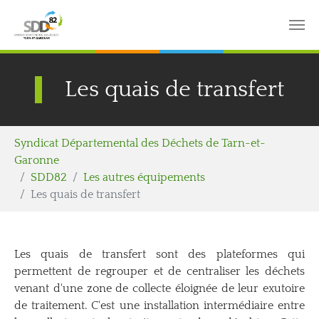
Aller au contenu principal
Panneau de gestion des cookies
Les quais de transfert
Vous êtes ici:
Syndicat Départemental des Déchets de Tarn-et-
Garonne
SDD82
Les autres équipements
Les quais de transfert
Les quais de transfert sont des plateformes qui
permettent de regrouper et de centraliser les déchets
venant d'une zone de collecte éloignée de leur exutoire
de traitement. C'est une installation intermédiaire entre