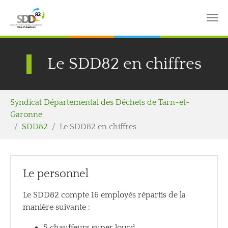
Aller au contenu principal
Panneau de gestion des cookies
Le SDD82 en chiffres
Vous êtes ici:
Syndicat Départemental des Déchets de Tarn-et-
Garonne
SDD82
Le SDD82 en chiffres
Le personnel
Le SDD82 compte 16 employés répartis de la
manière suivante :
5 chauffeurs super lourd,